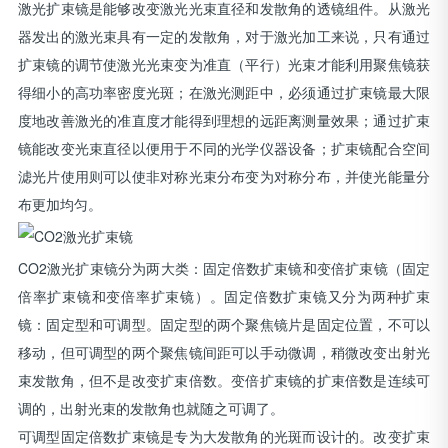
激光扩束镜是能够改变激光光束直径和发散角的透镜组件。从激光
器发出的激光束具有一定的发散角，对于激光加工来说，只有通过
扩束镜的调节使激光光束变为准直（平行）光束才能利用聚焦镜获
得细小的高功率密度光斑；在激光测距中，必须通过扩束镜最大限
度地改善激光的准直度才能得到理想的远距离测量效果；通过扩束
镜能改变光束直径以便用于不同的光学仪器设备；扩束镜配合空间
滤光片使用则可以使非对称光束分布变为对称分布，并使光能量分
布更加均匀。
CO2激光扩束镜分为两大类：固定倍数扩束镜和变倍扩束镜（固定
倍率扩束镜和变倍率扩束镜）。固定倍数扩束镜又分为两种扩束
镜：固定型和可调型。固定型的两个聚焦镜片是固定位置，不可以
移动，但可调型的两个聚焦镜间距可以手动微调，稍微改变出射光
束发散角，但不是改变扩束倍数。变倍扩束镜的扩束倍数是连续可
调的，出射光束的发散角也就随之可调了。
可调型固定倍数扩束镜是专为大发散角的光斑而设计的。改变扩束