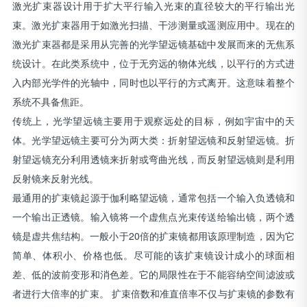
激光扩束器设计用于扩大平行输入光束的直径较大的平行输出光
束。激光扩束器用于如激光扫描、干涉测量或遥测应用中。现在的
激光扩束器都是采用从完善的光学望远镜基础中发展而来的无焦系
统设计。在此类系统中，位于无穷远的物体光线，以平行的方式进
入内部光学件的光轴中，同时也以平行的方式离开。这意味着整个
系统不具备焦距。
传统上，光学望远镜主要用于观察远处的目标，例如宇宙中的天
体。光学望远镜主要可分为两大类：折射望远镜和反射望远镜。折
射望远镜充分利用透镜来折射或弯曲光线，而反射望远镜则是利用
反射镜来反射光线。
最通用的扩束镜起源于伽利略望远镜，通常包括一个输入负透镜和
一个输出正透镜。输入镜将一个虚焦点光束传送给输出镜，两个透
镜是虚共焦结构。一般小于20倍的扩束镜都用该原理制造，因为它
简单、体积小、价格也低。尽可能的该扩束镜设计成小的球面相
差、低的波前变形和消色差。它的局限性在于不能容纳空间滤波或
者进行大倍率的扩束。 扩束倍数和准直倍率不仅与扩束镜的参数有