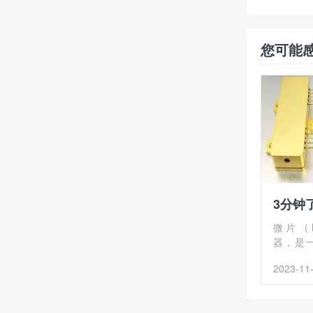
您可能
光器的发展
光纤耦合半导体激光器的应用和发展
3分钟
世界上第一台半导
光纤耦合半导体激光器结构
微片（Mi
明问世以来，半
主要有单管耦合激光器、多
器，是
发生了巨大的变
单管耦合激光器、迷你Bar
运，用高
查看更多
2020-12-29
查看更多
2023-11
推动了其他科学
以及Bar条/叠阵系列，多单
为增益介
，被认为是二十
管耦合激光器因其具有高可
冲激光器
伟大的发明之
靠性而成为光纤激光器的主
在毫米量