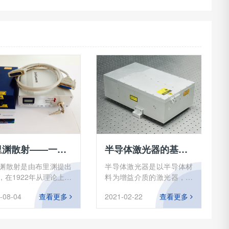
布里渊散射——一种涉及声学声子的非线性散射效应
半导体激光器的基本概述
渊散射是由布里渊提出
半导体激光器是以半导体材
，在1922年从理论上预
料为增益介质的激光器，依
热激声波引起的光散
靠半导体能带间的跃迁发
-08-04
查看更多
2021-02-22
查看更多
1964年的一天，
光，通常以天然解理面为谐
.Chiao等人将He-Ne激
振腔。
进各种液体中，第一次