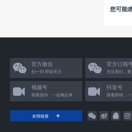
流泵浦源之一。
在气象雷
光超声、
您可能
光诱导击
质谱以及
有非常宽
官方微信
官方订阅
扫一扫 即刻关注
关注我们，更
视频号
抖音号
跟着新特，一起嗨起来
跟着新特，一
友情链接