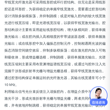
窄线宽光纤激光器可采用线形腔或环行腔结构。但无论是采用线形
腔还是环形腔，为获得稳定的单频窄线宽激光，需要通过腔形结构
设计消除多纵模振荡，并抑制跳模；或是对输入腔内的较大线宽激
光进行线宽压缩，即是光谱线宽压缩，以获得窄线宽激光输出。腔
形结构设计主要有采用超短线形腔结构，增大纵模间距，获得单频
激光输出；或在腔内插入高精细度的窄带滤波器选模，获得单频激
光输出；或在线形腔中加入偏振态控制元件，控制相遇两光波的偏
振态消除空间烧空效应，抑制多纵模振荡；或在激光腔内加入可饱
和吸收体，形成增益栅选模，抑制跳模，获得单频激光输出。光谱
线宽压缩则主要采用布里渊增益谱线宽压缩，或通过与腔外注入光
混频干涉形成折射率光栅与增益光栅选模，获得窄线宽激光输出。
通过腔形结构保证单频运转的光纤激光器，其输出线宽通常可小于
10 kHz。
利用输出信号光分束反馈注入谐振腔内，在增益介质中与腔内振荡
激光干涉，形成光致折射率光栅与增益光栅，两者共同作用选择纵
模，并有效地抑制跳模，获得稳定的单频窄线宽激光输出。该光纤