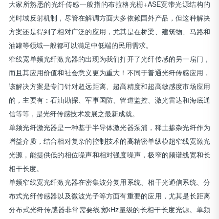
大家所熟悉的光纤传感一般指的布拉格光栅+ASE宽带光源结构的
光时域反射机制，尽管在解调方面大多依赖国外产品，但这种解决
方案还是得到了相对广泛的应用，尤其是在桥梁、建筑物、马路和
油罐等领域一般都可以满足中低端的民用需求。
窄线宽单频光纤激光器的出现为我们打开了光纤传感的另一扇门，
而且其应用价值和社会意义更为重大！不同于普通光纤传感应用，
该解决方案是专门针对超远距离、超高精度和超高敏感度市场应用
的，主要有：石油勘探、军事国防、管道监控、激光雷达和海底通
信等等，是光纤传感技术发展之最新成就。
单频光纤激光器是一种基于半导体激光器泵浦，稀土掺杂光纤作为
增益介质，结合相对复杂的控制技术的高精密单纵模超窄线宽激光
光源，能提供低的相位噪声和相对强度噪声，极窄的频谱线宽和长
相干长度。
单频窄线宽光纤激光器在密集波分复用系统、相干光通信系统、分
布式光纤传感器以及微波光子等方面有重要的应用，尤其是长距离
分布式光纤传感器非常需要线宽kHz量级的长相干长度光源。单频